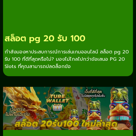
สล็อต pg 20 รับ 100
กำลังมองหาประสบการณ์การเล่นเกมออนไลน์ สล็อต pg 20
รับ 100 ที่ดีที่สุดหรือไม่? มองไม่ไกลไปกว่าข้อเสนอ PG 20
Slots ที่คุณสามารถปลดล็อกข้อ