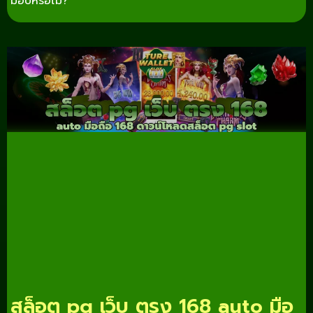
มอบหรือไม่?
สล็อต pg เว็บ ตรง 168 auto มือ