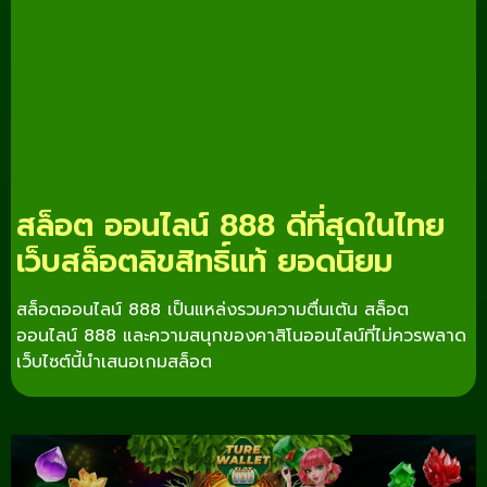
สล็อต ออนไลน์ 888 ดีที่สุดในไทย
เว็บสล็อตลิขสิทธิ์แท้ ยอดนิยม
สล็อตออนไลน์ 888 เป็นแหล่งรวมความตื่นเต้น สล็อต
ออนไลน์ 888 และความสนุกของคาสิโนออนไลน์ที่ไม่ควรพลาด
เว็บไซต์นี้นำเสนอเกมสล็อต