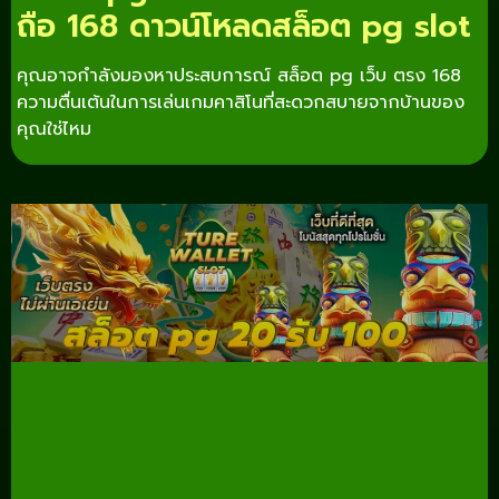
ถือ 168 ดาวน์โหลดสล็อต pg slot
คุณอาจกำลังมองหาประสบการณ์ สล็อต pg เว็บ ตรง 168
ความตื่นเต้นในการเล่นเกมคาสิโนที่สะดวกสบายจากบ้านของ
คุณใช่ไหม